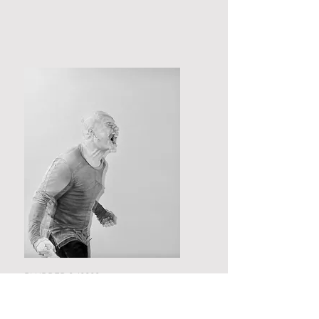
BLURRED 2 /2023
60 cm X 50 cm
Öl auf Leinwand